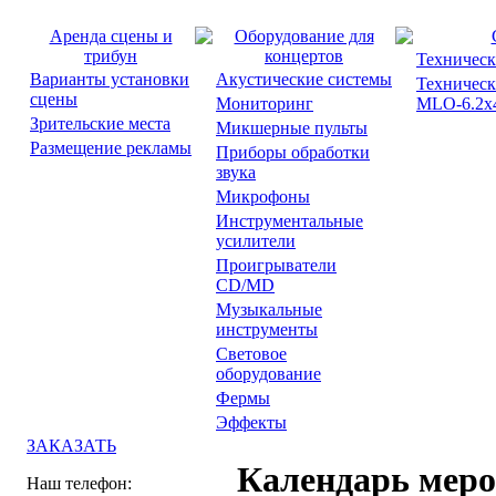
Аренда сцены и
Оборудование для
трибун
концертов
Техническ
Варианты установки
Акустические системы
Техническ
сцены
Мониторинг
MLO-6.2x4
Зрительские места
Микшерные пульты
Размещение рекламы
Приборы обработки
звука
Микрофоны
Инструментальные
усилители
Проигрыватели
CD/MD
Музыкальные
инструменты
Световое
оборудование
Фермы
Эффекты
ЗАКАЗАТЬ
Календарь мер
Наш телефон: