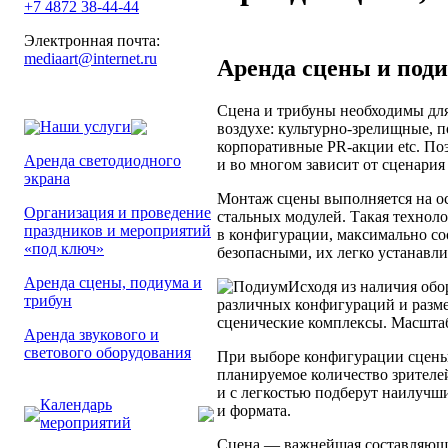
+7 4872 38-44-44
Электронная почта:
mediaart@internet.ru
Аренда сцены и под
Сцена и трибуны необходимы дл
Наши услуги
воздухе: культурно-зрелищные, 
корпоративные PR-акции etc. По
Аренда светодиодного
и во многом зависит от сценария
экрана
Монтаж сцены выполняется на о
Организация и проведение
стальных модулей. Такая техноло
праздников и мероприятий
в конфигурации, максимально с
«под ключ»
безопасными, их легко устанавли
Аренда сцены, подиума и
Исходя из наличия об
трибун
различных конфигураций и разме
сценические комплексы. Масшта
Аренда звукового и
светового оборудования
При выборе конфигурации сцены 
планируемое количество зрителей
и с легкостью подберут наилучш
Календарь
и формата.
мероприятий
Сцена — важнейшая составляюща