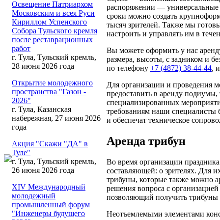
Освещение Патриархом
распоряжении — универсальные 
Московским и всея Руси
сроки можно создать крупноформ
Кириллом Успенского
тысяч зрителей. Также мы готов
Собора Тульского кремля
настроить и управлять им в тече
после реставрационных
работ
Вы можете оформить у нас аренд
г. Тула, Тульский кремль,
размера, высоты, с задником и б
28 июня 2026 года
по телефону
+7 (4872) 38-44-44
, 
Открытие молодежного
Для организации и проведения м
пространства "Газон -
предоставить в аренду подиумы,
2026"
специализированных мероприяти
г. Тула, Казанская
требованиям наши специалисты 
набережная, 27 июня 2026
и обеспечат техническое сопров
года
Аренда трибун
Акция "Скажи "ДА" в
Туле"
г. Тула, Тульский кремль,
Во время организации праздника 
26 июня 2026 года
составляющей: о зрителях. Для 
трибуны, которые также можно а
XIV Международный
решения вопроса с организацией 
молодежный
позволяющий получить трибуны 
промышленный форум
"Инженеры будущего
Неотъемлемыми элементами конс