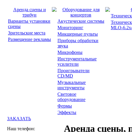
Аренда сцены и
Оборудование для
трибун
концертов
Техническ
Варианты установки
Акустические системы
Техническ
сцены
Мониторинг
MLO-6.2x4
Зрительские места
Микшерные пульты
Размещение рекламы
Приборы обработки
звука
Микрофоны
Инструментальные
усилители
Проигрыватели
CD/MD
Музыкальные
инструменты
Световое
оборудование
Фермы
Эффекты
ЗАКАЗАТЬ
Аренда сцены, 
Наш телефон: