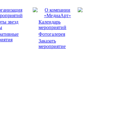
ганизация
О компании
роприятий
«МедиаАрт»
ты звезд
Календарь
ы
мероприятий
ративные
Фотогалерея
риятия
Заказать
мероприятие