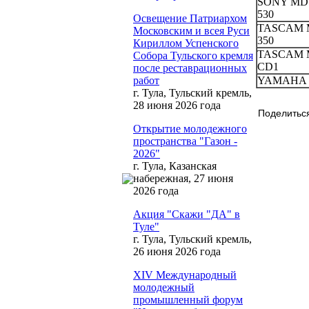
SONY MDS
530
Освещение Патриархом
TASCAM 
Московским и всея Руси
350
Кириллом Успенского
TASCAM 
Собора Тульского кремля
CD1
после реставрационных
YAMAHA
работ
г. Тула, Тульский кремль,
28 июня 2026 года
Поделитьс
Открытие молодежного
пространства "Газон -
2026"
г. Тула, Казанская
набережная, 27 июня
2026 года
Акция "Скажи "ДА" в
Туле"
г. Тула, Тульский кремль,
26 июня 2026 года
XIV Международный
молодежный
промышленный форум