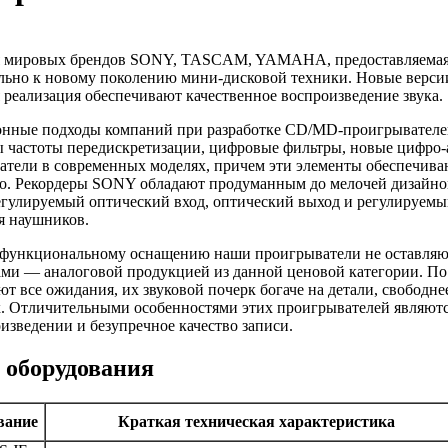
 мировых брендов SONY, TASCAM, YAMAHA, предоставляемая н
льно к новому поколению мини-дисковой техники. Новые верси
 реализация обеспечивают качественное воспроизведение звука.
нные подходы компаний при разработке CD/MD-проигрывателей
ы частоты передискретизации, цифровые фильтры, новые цифро
атели в современных моделях, причем эти элементы обеспечиваю
го. Рекордеры SONY обладают продуманным до мелочей дизайн
егулируемый оптический вход, оптический выход и регулируем
я наушников.
 функциональному оснащению наши проигрыватели не оставляю
ми — аналоговой продукцией из данной ценовой категории. По
т все ожидания, их звуковой почерк богаче на детали, свободне
. Отличительными особенностями этих проигрывателей являютс
изведении и безупречное качество записи.
 оборудования
вание
Краткая техническая характеристика