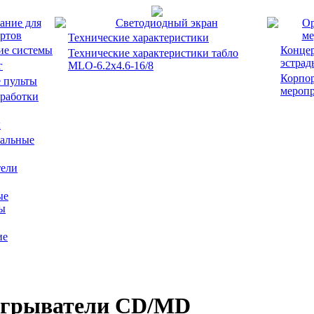
ание для
Светодиодный экран
Ор
ртов
ме
Технические характеристики
ие системы
Концер
Технические характеристики табло
эстрад
г
MLO-6.2x4.6-16/8
Корпо
 пульты
мероп
работки
ы
альные
ели
ые
ы
ие
грыватели CD/MD