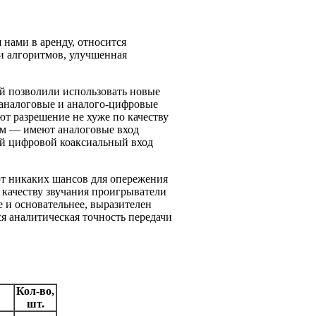
ами в аренду, относится
и алгоритмов, улучшенная
 позволили использовать новые
-аналоговые и аналого-цифровые
т разрешение не хуже по качеству
ом — имеют аналоговые вход
ый цифровой коаксиальный вход
т никаких шансов для опережения
 качеству звучания проигрыватели
е и основательнее, выразителен
я аналитическая точность передачи
Кол-во,
шт.