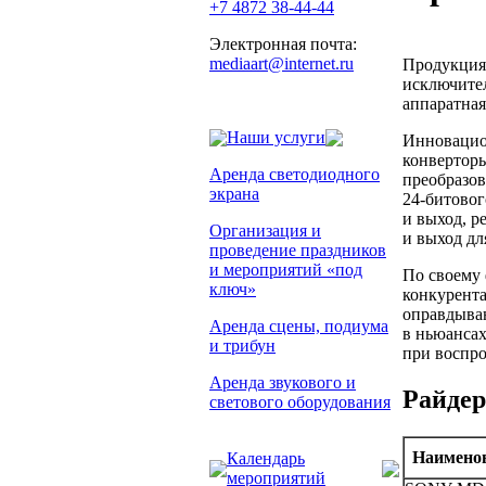
+7 4872 38-44-44
Электронная почта:
mediaart@internet.ru
Продукция
исключите
аппаратная
Наши услуги
Инновацио
конвертор
Аренда светодиодного
преобразов
экрана
24-битово
и выход, р
Организация и
и выход дл
проведение праздников
и мероприятий «под
По своему
ключ»
конкурента
оправдываю
Аренда сцены, подиума
в ньюансах
и трибун
при воспро
Аренда звукового и
Райдер
светового оборудования
Наимено
Календарь
мероприятий