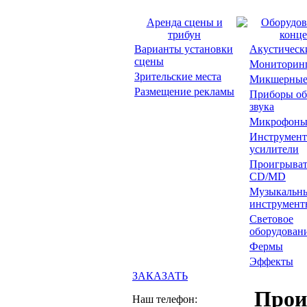
Аренда сцены и
Оборудов
трибун
конце
Варианты установки
Акустическ
сцены
Мониторин
Зрительские места
Микшерные
Размещение рекламы
Приборы об
звука
Микрофон
Инструмент
усилители
Проигрыват
CD/MD
Музыкальн
инструмент
Световое
оборудован
Фермы
Эффекты
ЗАКАЗАТЬ
Прои
Наш телефон: