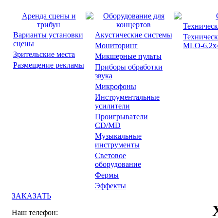
Аренда сцены и
Оборудование для
трибун
концертов
Техническ
Варианты установки
Акустические системы
Техническ
сцены
Мониторинг
MLO-6.2x4
Зрительские места
Микшерные пульты
Размещение рекламы
Приборы обработки
звука
Микрофоны
Инструментальные
усилители
Проигрыватели
CD/MD
Музыкальные
инструменты
Световое
оборудование
Фермы
Эффекты
ЗАКАЗАТЬ
Наш телефон: