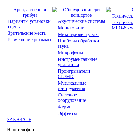
Аренда сцены и
Оборудование для
трибун
концертов
Техническ
Варианты установки
Акустические системы
Техническ
сцены
Мониторинг
MLO-6.2x4
Зрительские места
Микшерные пульты
Размещение рекламы
Приборы обработки
звука
Микрофоны
Инструментальные
усилители
Проигрыватели
CD/MD
Музыкальные
инструменты
Световое
оборудование
Фермы
Эффекты
ЗАКАЗАТЬ
Наш телефон: