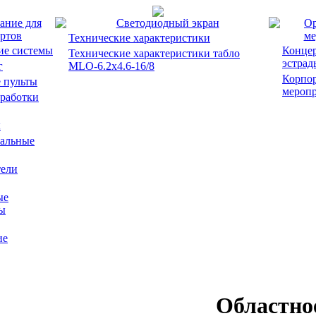
ание для
Светодиодный экран
Ор
ртов
ме
Технические характеристики
ие системы
Концер
Технические характеристики табло
эстрад
г
MLO-6.2x4.6-16/8
Корпо
 пульты
мероп
работки
ы
альные
ели
ые
ы
ие
Областно