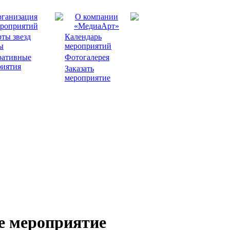
ганизация
О компании
роприятий
«МедиаАрт»
ты звезд
Календарь
ы
мероприятий
ративные
Фотогалерея
риятия
Заказать
мероприятие
е мероприятие