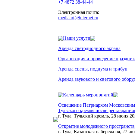
+7 4872 38-44-44
Электронная почта:
mediaart@internet.ru
Наши услуги
Аренда светодиодного экрана
Организация и проведение праздник
Аренда сцены, подиума и трибун
Аренда звукового и светового обору
Календарь мероприятий
Освещение Патриархом Московским 
Тульского кремля после реставраци
г. Тула, Тульский кремль, 28 июня 20
Открытие молодежного пространства
г. Тула, Казанская набережная, 27 ию