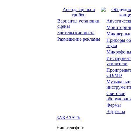
Аренда сцены и
Оборудов
трибун
конце
Варианты установки
Акустическ
сцены
Мониторин
Зрительские места
Микшерные
Размещение рекламы
Приборы об
звука
Микрофон
Инструмент
усилители
Проигрыват
CD/MD
Музыкальн
инструмент
Световое
оборудован
Фермы
Эффекты
ЗАКАЗАТЬ
Наш телефон: