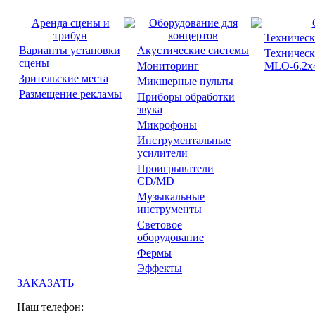
Аренда сцены и
Оборудование для
трибун
концертов
Техническ
Варианты установки
Акустические системы
Техническ
сцены
Мониторинг
MLO-6.2x4
Зрительские места
Микшерные пульты
Размещение рекламы
Приборы обработки
звука
Микрофоны
Инструментальные
усилители
Проигрыватели
CD/MD
Музыкальные
инструменты
Световое
оборудование
Фермы
Эффекты
ЗАКАЗАТЬ
Наш телефон: