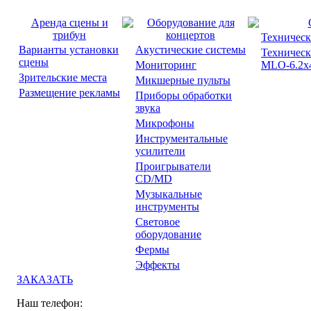
Аренда сцены и
Оборудование для
трибун
концертов
Техническ
Варианты установки
Акустические системы
Техническ
сцены
Мониторинг
MLO-6.2x4
Зрительские места
Микшерные пульты
Размещение рекламы
Приборы обработки
звука
Микрофоны
Инструментальные
усилители
Проигрыватели
CD/MD
Музыкальные
инструменты
Световое
оборудование
Фермы
Эффекты
ЗАКАЗАТЬ
Наш телефон: