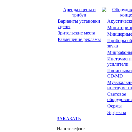
Аренда сцены и
Оборудов
трибун
конце
Варианты установки
Акустическ
сцены
Мониторин
Зрительские места
Микшерные
Размещение рекламы
Приборы об
звука
Микрофон
Инструмент
усилители
Проигрыват
CD/MD
Музыкальн
инструмент
Световое
оборудован
Фермы
Эффекты
ЗАКАЗАТЬ
Наш телефон: