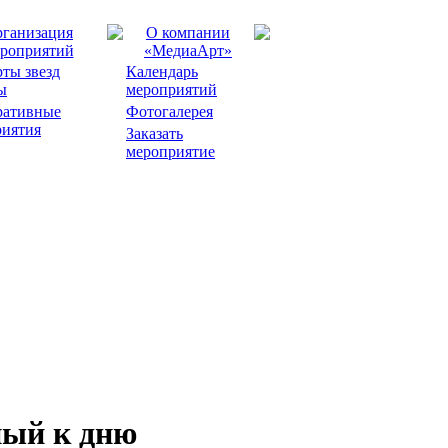
ганизация
О компании
роприятий
«МедиаАрт»
ты звезд
Календарь
ы
мероприятий
ративные
Фотогалерея
риятия
Заказать
мероприятие
ый к дню