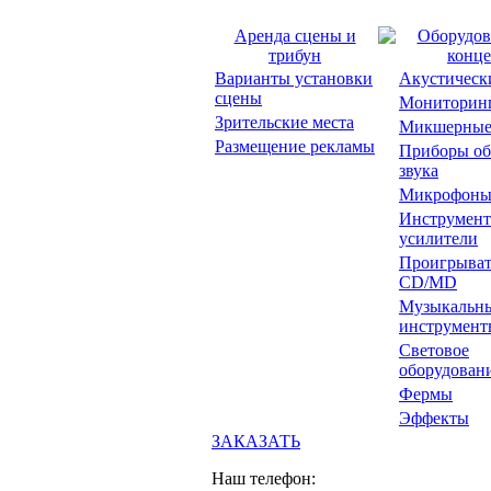
Аренда сцены и
Оборудов
трибун
конце
Варианты установки
Акустическ
сцены
Мониторин
Зрительские места
Микшерные
Размещение рекламы
Приборы об
звука
Микрофон
Инструмент
усилители
Проигрыват
CD/MD
Музыкальн
инструмент
Световое
оборудован
Фермы
Эффекты
ЗАКАЗАТЬ
Наш телефон: