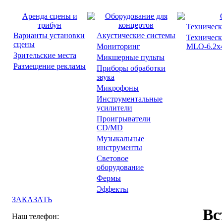
Аренда сцены и
Оборудование для
трибун
концертов
Техническ
Варианты установки
Акустические системы
Техническ
сцены
Мониторинг
MLO-6.2x4
Зрительские места
Микшерные пульты
Размещение рекламы
Приборы обработки
звука
Микрофоны
Инструментальные
усилители
Проигрыватели
CD/MD
Музыкальные
инструменты
Световое
оборудование
Фермы
Эффекты
ЗАКАЗАТЬ
Вс
Наш телефон: