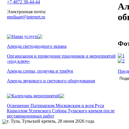
+7 4872 38-44-44
Ал
Электронная почта:
об
mediaart@internet.ru
Наши услуги
Фо
Аренда светодиодного экрана
Организация и проведение праздников и мероприятий
«под ключ»
Аренда сцены, подиума и трибун
Пред
Поде
Аренда звукового и светового оборудования
Календарь мероприятий
Освещение Патриархом Московским и всея Руси
Кириллом Успенского Собора Тульского кремля после
реставрационных работ
г. Тула, Тульский кремль, 28 июня 2026 года