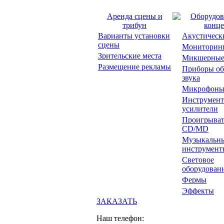
Аренда сцены и
Оборудов
трибун
конце
Варианты установки
Акустическ
сцены
Мониторин
Зрительские места
Микшерные
Размещение рекламы
Приборы об
звука
Микрофон
Инструмент
усилители
Проигрыват
CD/MD
Музыкальн
инструмент
Световое
оборудован
Фермы
Эффекты
ЗАКАЗАТЬ
Наш телефон: