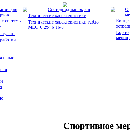
ание для
Светодиодный экран
Ор
ртов
ме
Технические характеристики
ие системы
Концер
Технические характеристики табло
эстрад
г
MLO-6.2x4.6-16/8
Корпо
 пульты
мероп
работки
ы
альные
ели
ые
ы
ие
Спортивное ме