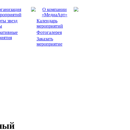
ганизация
О компании
роприятий
«МедиаАрт»
ты звезд
Календарь
ы
мероприятий
ративные
Фотогалерея
риятия
Заказать
мероприятие
ный