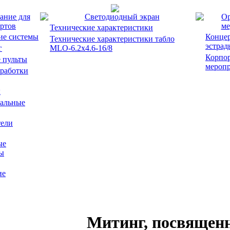
ание для
Светодиодный экран
Ор
ртов
ме
Технические характеристики
ие системы
Концер
Технические характеристики табло
эстрад
г
MLO-6.2x4.6-16/8
Корпо
 пульты
мероп
работки
ы
альные
ели
ые
ы
ие
Митинг, посвящен