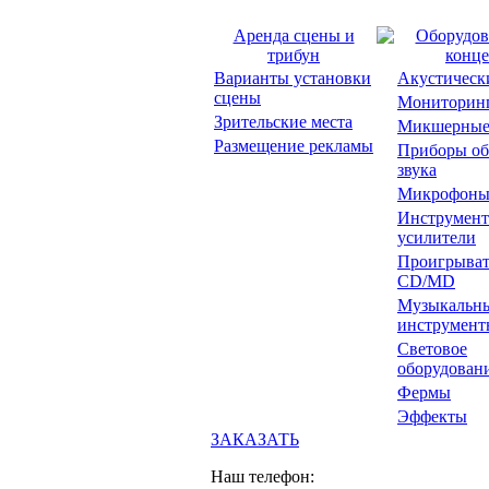
Аренда сцены и
Оборудов
трибун
конце
Варианты установки
Акустическ
сцены
Мониторин
Зрительские места
Микшерные
Размещение рекламы
Приборы об
звука
Микрофон
Инструмент
усилители
Проигрыват
CD/MD
Музыкальн
инструмент
Световое
оборудован
Фермы
Эффекты
ЗАКАЗАТЬ
Наш телефон: