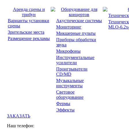
Аренда сцены и
Оборудование для
трибун
концертов
Техническ
Варианты установки
Акустические системы
Техническ
сцены
Мониторинг
MLO-6.2x4
Зрительские места
Микшерные пульты
Размещение рекламы
Приборы обработки
звука
Микрофоны
Инструментальные
усилители
Проигрыватели
CD/MD
Музыкальные
инструменты
Световое
оборудование
Фермы
Эффекты
ЗАКАЗАТЬ
Наш телефон: