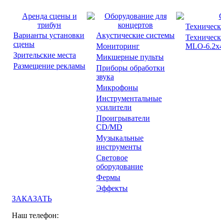
Аренда сцены и
Оборудование для
трибун
концертов
Техническ
Варианты установки
Акустические системы
Техническ
сцены
Мониторинг
MLO-6.2x4
Зрительские места
Микшерные пульты
Размещение рекламы
Приборы обработки
звука
Микрофоны
Инструментальные
усилители
Проигрыватели
CD/MD
Музыкальные
инструменты
Световое
оборудование
Фермы
Эффекты
ЗАКАЗАТЬ
Наш телефон: