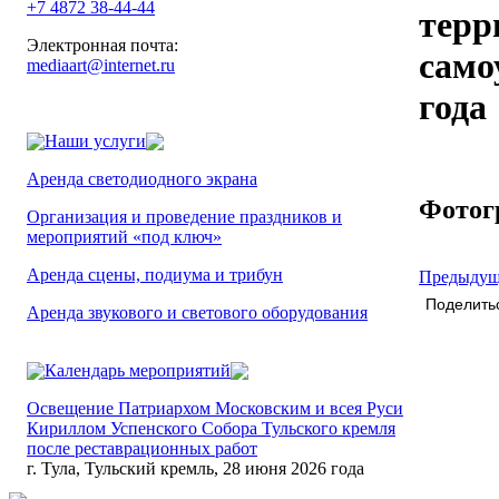
+7 4872 38-44-44
терр
Электронная почта:
само
mediaart@internet.ru
года
Наши услуги
Аренда светодиодного экрана
Фотог
Организация и проведение праздников и
мероприятий «под ключ»
Аренда сцены, подиума и трибун
Предыдущ
Поделить
Аренда звукового и светового оборудования
Календарь мероприятий
Освещение Патриархом Московским и всея Руси
Кириллом Успенского Собора Тульского кремля
после реставрационных работ
г. Тула, Тульский кремль, 28 июня 2026 года