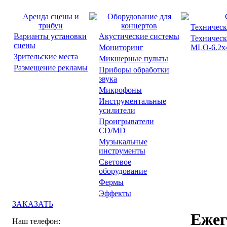
Аренда сцены и
Оборудование для
трибун
концертов
Техническ
Варианты установки
Акустические системы
Техническ
сцены
Мониторинг
MLO-6.2x4
Зрительские места
Микшерные пульты
Размещение рекламы
Приборы обработки
звука
Микрофоны
Инструментальные
усилители
Проигрыватели
CD/MD
Музыкальные
инструменты
Световое
оборудование
Фермы
Эффекты
ЗАКАЗАТЬ
Ежег
Наш телефон: