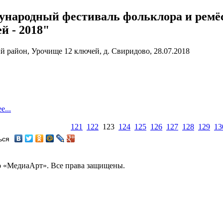
народный фестиваль фольклора и ремё
й - 2018"
й район, Урочище 12 ключей, д. Свиридово, 28.07.2018
е...
121
122
123
124
125
126
127
128
129
13
ься
во «МедиаАрт». Все права защищены.