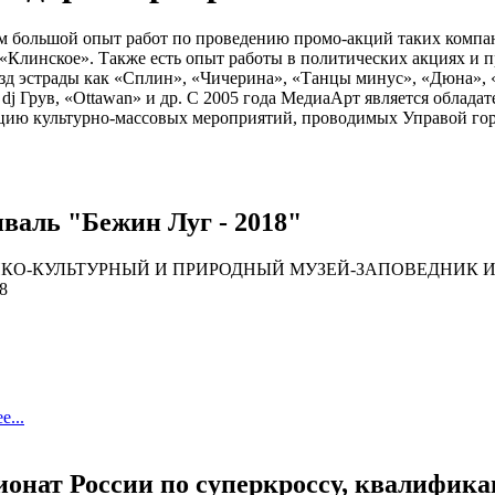
 большой опыт работ по проведению промо-акций таких компан
 «Клинское». Также есть опыт работы в политических акциях и
езд эстрады как «Сплин», «Чичерина», «Танцы минус», «Дюна»,
 dj Грув, «Ottawan» и др. С 2005 года МедиаАрт является облада
цию культурно-массовых мероприятий, проводимых Управой гор
валь "Бежин Луг - 2018"
КО-КУЛЬТУРНЫЙ И ПРИРОДНЫЙ МУЗЕЙ-ЗАПОВЕДНИК И. 
8
е...
онат России по суперкроссу, квалифик