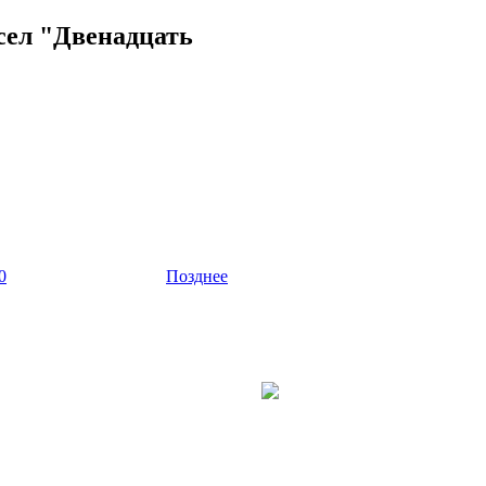
сел "Двенадцать
0
Позднее