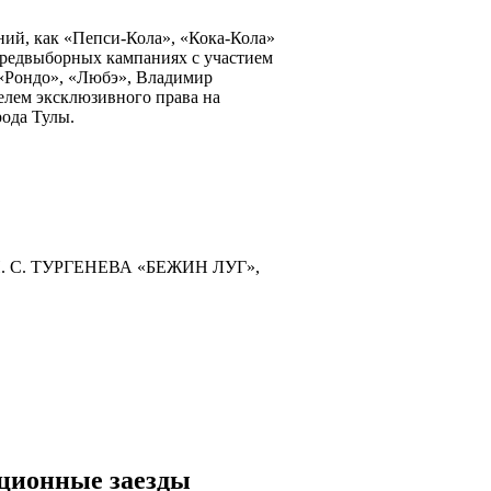
ий, как «Пепси-Кола», «Кока-Кола»
 предвыборных кампаниях с участием
 «Рондо», «Любэ», Владимир
телем эксклюзивного права на
ода Тулы.
С. ТУРГЕНЕВА «БЕЖИН ЛУГ»,
ационные заезды