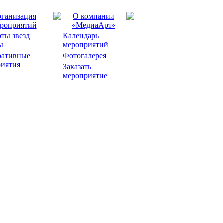
ганизация
О компании
роприятий
«МедиаАрт»
ты звезд
Календарь
ы
мероприятий
ративные
Фотогалерея
риятия
Заказать
мероприятие