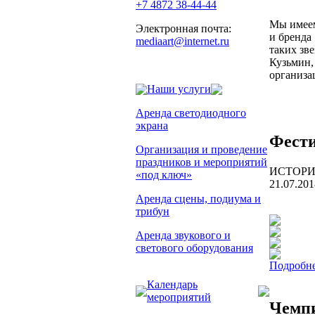
+7 4872 38-44-44
Мы имеем
Электронная почта:
и бренда
mediaart@internet.ru
таких зв
Кузьмин,
организа
Наши услуги
Аренда светодиодного
экрана
Фести
Организация и проведение
праздников и мероприятий
ИСТОРИ
«под ключ»
21.07.201
Аренда сцены, подиума и
трибун
Аренда звукового и
светового оборудования
Подробне
Календарь
мероприятий
Чемпи