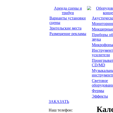
Аренда сцены и
Оборудов
трибун
конце
Варианты установки
Акустическ
сцены
Мониторин
Зрительские места
Микшерные
Размещение рекламы
Приборы об
звука
Микрофон
Инструмент
усилители
Проигрыват
CD/MD
Музыкальн
инструмент
Световое
оборудован
Фермы
Эффекты
ЗАКАЗАТЬ
Кал
Наш телефон: