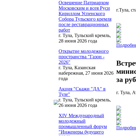
Освещение Патриархом
Московским и всея Руси
г.Тула, с
Кириллом Успенского
Собора Тульского кремля
после реставрационных
работ
г. Тула, Тульский кремль,
28 июня 2026 года
Подробне
Открытие молодежного
пространства "Газон -
Встре
2026"
г. Тула, Казанская
минис
набережная, 27 июня 2026
за ру
года
Акция "Скажи "ДА" в
г. Тула, 
Туле"
г. Тула, Тульский кремль,
26 июня 2026 года
XIV Международный
молодежный
промышленный форум
Подробне
"Инженеры будущего