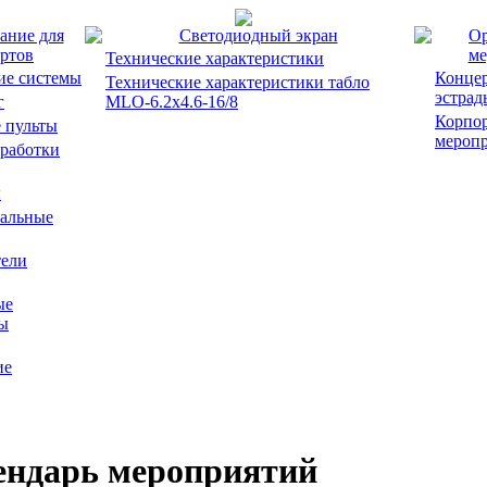
ание для
Светодиодный экран
Ор
ртов
ме
Технические характеристики
ие системы
Концер
Технические характеристики табло
эстрад
г
MLO-6.2x4.6-16/8
Корпо
 пульты
мероп
работки
ы
альные
ели
ые
ы
ие
ендарь мероприятий