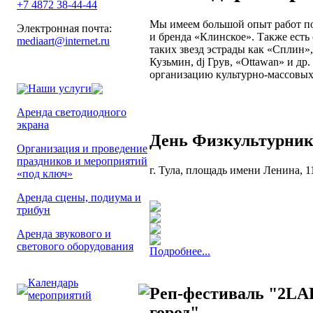
+7 4872 38-44-44
Мы имеем большой опыт работ по
Электронная почта:
и бренда «Клинское». Также есть
mediaart@internet.ru
таких звезд эстрады как «Сплин
Кузьмин, dj Грув, «Ottawan» и др
организацию культурно-массовых
Наши услуги
Аренда светодиодного
экрана
День Физкультурника
Организация и проведение
праздников и мероприятий
г. Тула, площадь имени Ленина, 1
«под ключ»
Аренда сцены, подиума и
трибун
Аренда звукового и
светового оборудования
Подробнее...
Календарь
Реп-фестиваль "2LAR
мероприятий
город"