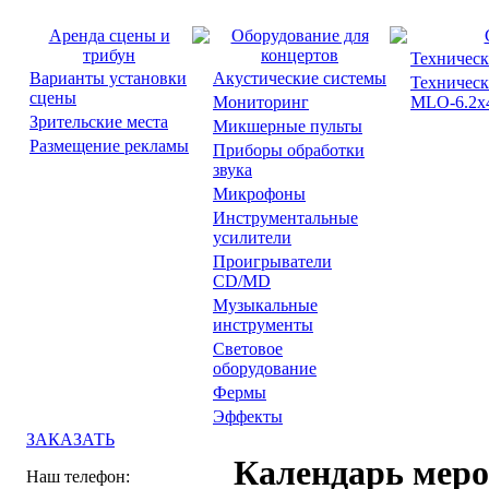
Аренда сцены и
Оборудование для
трибун
концертов
Техническ
Варианты установки
Акустические системы
Техническ
сцены
Мониторинг
MLO-6.2x4
Зрительские места
Микшерные пульты
Размещение рекламы
Приборы обработки
звука
Микрофоны
Инструментальные
усилители
Проигрыватели
CD/MD
Музыкальные
инструменты
Световое
оборудование
Фермы
Эффекты
ЗАКАЗАТЬ
Календарь мер
Наш телефон: