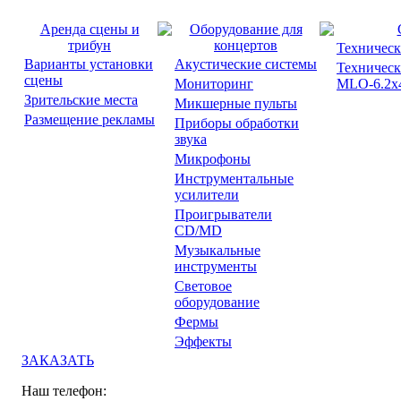
Аренда сцены и
Оборудование для
трибун
концертов
Техническ
Варианты установки
Акустические системы
Техническ
сцены
Мониторинг
MLO-6.2x4
Зрительские места
Микшерные пульты
Размещение рекламы
Приборы обработки
звука
Микрофоны
Инструментальные
усилители
Проигрыватели
CD/MD
Музыкальные
инструменты
Световое
оборудование
Фермы
Эффекты
ЗАКАЗАТЬ
Наш телефон: