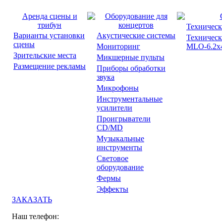
Аренда сцены и
Оборудование для
трибун
концертов
Техническ
Варианты установки
Акустические системы
Техническ
сцены
Мониторинг
MLO-6.2x4
Зрительские места
Микшерные пульты
Размещение рекламы
Приборы обработки
звука
Микрофоны
Инструментальные
усилители
Проигрыватели
CD/MD
Музыкальные
инструменты
Световое
оборудование
Фермы
Эффекты
ЗАКАЗАТЬ
Наш телефон: