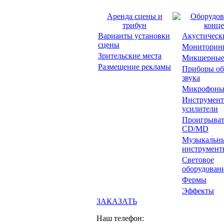
Аренда сцены и
Оборудов
трибун
конце
Варианты установки
Акустическ
сцены
Мониторин
Зрительские места
Микшерные
Размещение рекламы
Приборы об
звука
Микрофон
Инструмент
усилители
Проигрыват
CD/MD
Музыкальн
инструмент
Световое
оборудован
Фермы
Эффекты
ЗАКАЗАТЬ
Наш телефон: