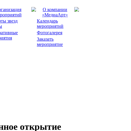
ганизация
О компании
роприятий
«МедиаАрт»
ты звезд
Календарь
ы
мероприятий
ративные
Фотогалерея
риятия
Заказать
мероприятие
нное открытие