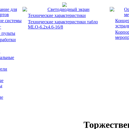
ание для
Светодиодный экран
Ор
ртов
ме
Технические характеристики
ие системы
Концер
Технические характеристики табло
эстрад
г
MLO-6.2x4.6-16/8
Корпо
 пульты
мероп
работки
ы
альные
ели
ые
ы
ие
Торжестве