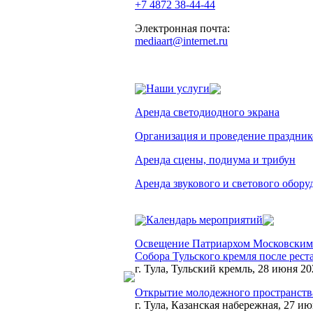
+7 4872 38-44-44
Электронная почта:
mediaart@internet.ru
Наши услуги
Аренда светодиодного экрана
Организация и проведение праздник
Аренда сцены, подиума и трибун
Аренда звукового и светового обору
Календарь мероприятий
Освещение Патриархом Московским 
Собора Тульского кремля после рес
г. Тула, Тульский кремль, 28 июня 20
Открытие молодежного пространства
г. Тула, Казанская набережная, 27 ию