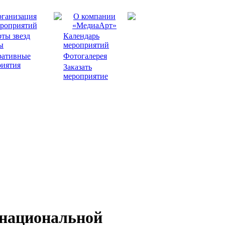
ганизация
О компании
роприятий
«МедиаАрт»
ты звезд
Календарь
ы
мероприятий
ративные
Фотогалерея
риятия
Заказать
мероприятие
 национальной