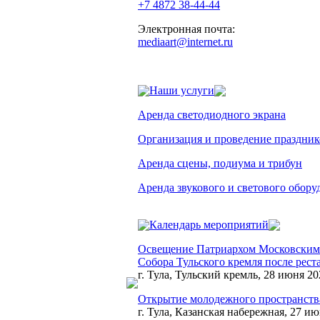
+7 4872 38-44-44
Электронная почта:
mediaart@internet.ru
Наши услуги
Аренда светодиодного экрана
Организация и проведение праздник
Аренда сцены, подиума и трибун
Аренда звукового и светового обору
Календарь мероприятий
Освещение Патриархом Московским 
Собора Тульского кремля после рес
г. Тула, Тульский кремль, 28 июня 20
Открытие молодежного пространства
г. Тула, Казанская набережная, 27 ию