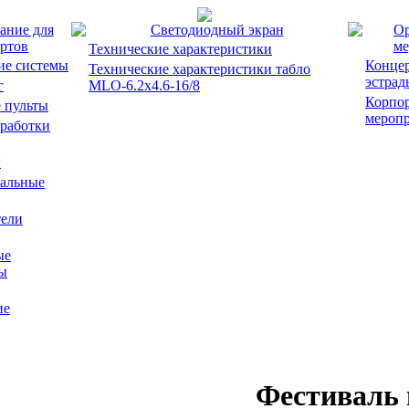
ание для
Светодиодный экран
Ор
ртов
ме
Технические характеристики
ие системы
Концер
Технические характеристики табло
эстрад
г
MLO-6.2x4.6-16/8
Корпо
 пульты
мероп
работки
ы
альные
ели
ые
ы
ие
Фестиваль