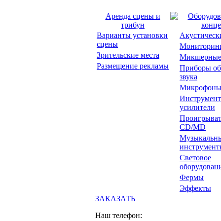
Аренда сцены и
Оборудов
трибун
конце
Варианты установки
Акустическ
сцены
Мониторин
Зрительские места
Микшерные
Размещение рекламы
Приборы об
звука
Микрофон
Инструмент
усилители
Проигрыват
CD/MD
Музыкальн
инструмент
Световое
оборудован
Фермы
Эффекты
ЗАКАЗАТЬ
Наш телефон: