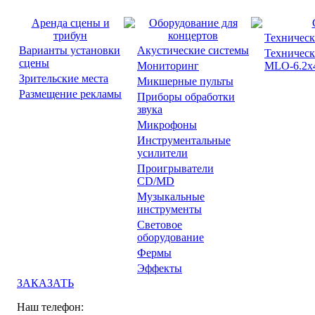
Аренда сцены и
Оборудование для
трибун
концертов
Техническ
Варианты установки
Акустические системы
Техническ
сцены
Мониторинг
MLO-6.2x4
Зрительские места
Микшерные пульты
Размещение рекламы
Приборы обработки
звука
Микрофоны
Инструментальные
усилители
Проигрыватели
CD/MD
Музыкальные
инструменты
Световое
оборудование
Фермы
Эффекты
ЗАКАЗАТЬ
Наш телефон: