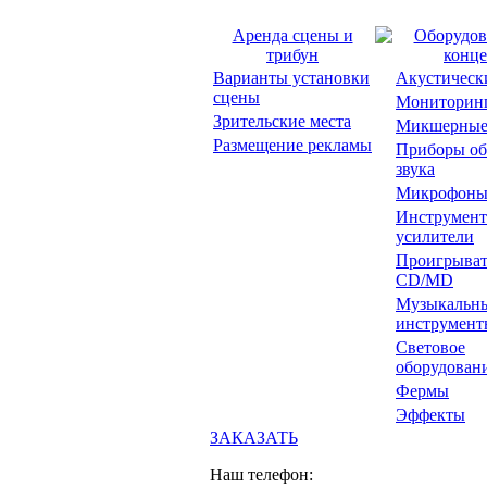
Аренда сцены и
Оборудов
трибун
конце
Варианты установки
Акустическ
сцены
Мониторин
Зрительские места
Микшерные
Размещение рекламы
Приборы об
звука
Микрофон
Инструмент
усилители
Проигрыват
CD/MD
Музыкальн
инструмент
Световое
оборудован
Фермы
Эффекты
ЗАКАЗАТЬ
Наш телефон: