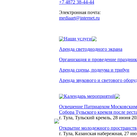
+7 4872 38-44-44
Электронная почта:
mediaart@internet.ru
Наши услуги
Аренда светодиодного экрана
Организация и проведение праздник
Аренда сцены, подиума и трибун
Аренда звукового и светового обору
Календарь мероприятий
Освещение Патриархом Московским 
Собора Тульского кремля после рес
г. Тула, Тульский кремль, 28 июня 20
Открытие молодежного пространства
г. Тула, Казанская набережная, 27 ию