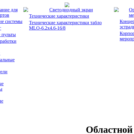
ание для
Светодиодный экран
Ор
ртов
ме
Технические характеристики
ие системы
Концер
Технические характеристики табло
эстрад
г
MLO-6.2x4.6-16/8
Корпо
 пульты
мероп
работки
ы
альные
ели
ые
ы
ие
Областной