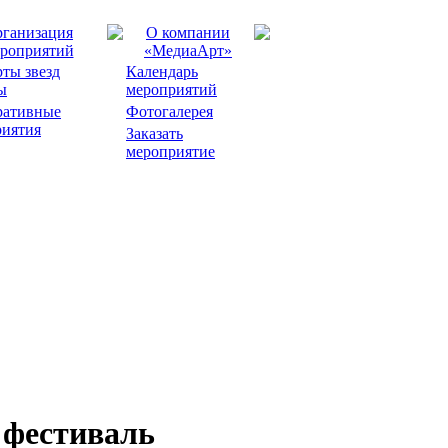
ганизация
О компании
роприятий
«МедиаАрт»
ты звезд
Календарь
ы
мероприятий
ративные
Фотогалерея
риятия
Заказать
мероприятие
 фестиваль